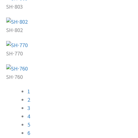
SH-803
SH-802
SH-770
SH-760
1
2
3
4
5
6