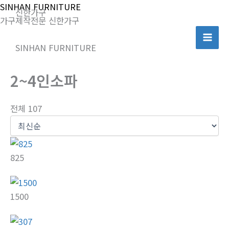
콘
SINHAN FURNITURE
신한가구
텐
가구제작전문 신한가구
츠
로
SINHAN FURNITURE
건
너
2~4인소파
뛰
기
전체 107
825
1500