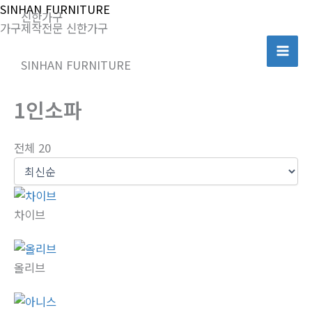
콘
SINHAN FURNITURE
신한가구
텐
가구제작전문 신한가구
츠
로
SINHAN FURNITURE
건
너
1인소파
뛰
기
전체 20
차이브
올리브